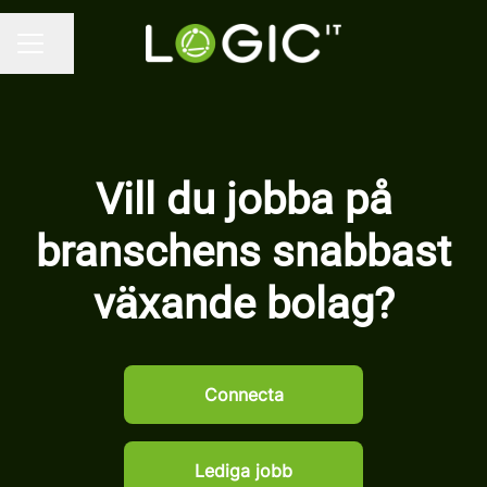
Dela sidan
KARRIÄRMENY
Vill du jobba på
branschens snabbast
växande bolag?
Connecta
Lediga jobb