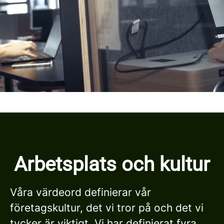
som alla är specialister inom sina
områden. Vi letar alltid efter nya stjärnor
till vårt team, så spana in våra lediga
tjänster nedan och sök direkt om du
hittar nåt som passar dig!
Arbetsplats och kultur
Våra värdeord definierar vår
företagskultur, det vi tror på och det vi
tycker är viktigt. Vi har definierat fyra