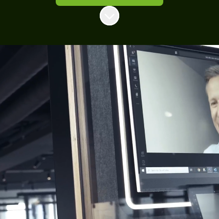
Skrolla för mer innehåll
Experter på digitala
mötesupplevelser
Vi på Logic IT är experter på att hjälpa
företag och organisationer att skapa
förutsättningar för professionella
digitala mötesupplevelser, oavsett var
medarbetarna befinner sig.
Hos oss möter du ett team i världsklass